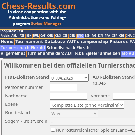
Logged on: Gast
Arabic
ARM
AZE
BIH
BUL
CAT
CHN
CRO
CZE
DEN
ENG
ESP
FAI
FIN
FRA
GER
GRE
INA
I
Home
Tournament-Database
AUT championship
Pictures
F
Turnierschach-Elozahl
Schnellschach-Elozahl
Allgemeines
Turnier anmelden: AUT
FIDE
Spieler anmelden
Elo AU
Willkommen bei den offiziellen Turnierscha
FIDE-Elolisten Stand
AUT-Elolisten Stand
13.945
Personennummer
Nachname
Vorname
Ebene
Bundesland
Spgem./Kreis/Verein
Nur "österreichische" Spieler (Land=A