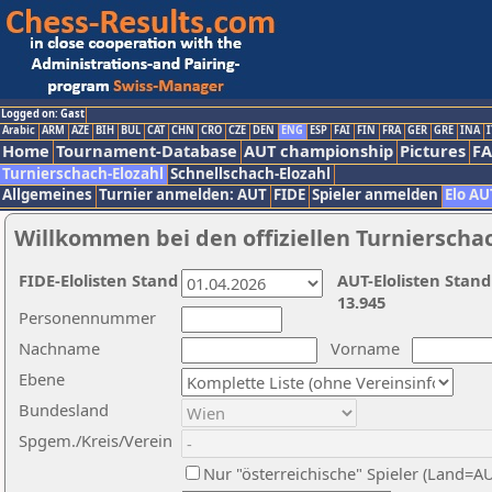
Logged on: Gast
Arabic
ARM
AZE
BIH
BUL
CAT
CHN
CRO
CZE
DEN
ENG
ESP
FAI
FIN
FRA
GER
GRE
INA
I
Home
Tournament-Database
AUT championship
Pictures
F
Turnierschach-Elozahl
Schnellschach-Elozahl
Allgemeines
Turnier anmelden: AUT
FIDE
Spieler anmelden
Elo AU
Willkommen bei den offiziellen Turnierscha
FIDE-Elolisten Stand
AUT-Elolisten Stand
13.945
Personennummer
Nachname
Vorname
Ebene
Bundesland
Spgem./Kreis/Verein
Nur "österreichische" Spieler (Land=A