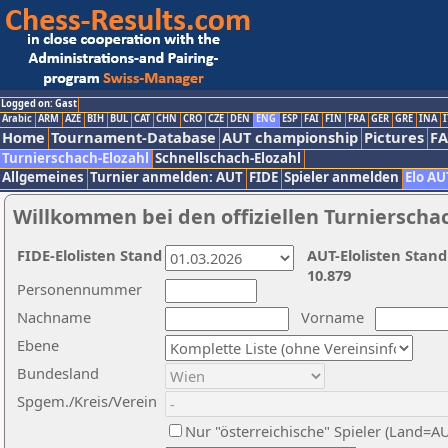
Logged on: Gast
Arabic
ARM
AZE
BIH
BUL
CAT
CHN
CRO
CZE
DEN
ENG
ESP
FAI
FIN
FRA
GER
GRE
INA
I
Home
Tournament-Database
AUT championship
Pictures
F
Turnierschach-Elozahl
Schnellschach-Elozahl
Allgemeines
Turnier anmelden: AUT
FIDE
Spieler anmelden
Elo AU
Willkommen bei den offiziellen Turnierscha
FIDE-Elolisten Stand
AUT-Elolisten Stand
10.879
Personennummer
Nachname
Vorname
Ebene
Bundesland
Spgem./Kreis/Verein
Nur "österreichische" Spieler (Land=A