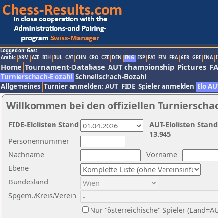
Logged on: Gast
Arabic
ARM
AZE
BIH
BUL
CAT
CHN
CRO
CZE
DEN
ENG
ESP
FAI
FIN
FRA
GER
GRE
INA
I
Home
Tournament-Database
AUT championship
Pictures
F
Turnierschach-Elozahl
Schnellschach-Elozahl
Allgemeines
Turnier anmelden: AUT
FIDE
Spieler anmelden
Elo AU
Willkommen bei den offiziellen Turnierscha
FIDE-Elolisten Stand
AUT-Elolisten Stand
13.945
Personennummer
Nachname
Vorname
Ebene
Bundesland
Spgem./Kreis/Verein
Nur "österreichische" Spieler (Land=A