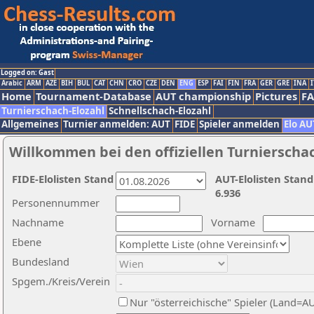
Logged on: Gast
Arabic
ARM
AZE
BIH
BUL
CAT
CHN
CRO
CZE
DEN
ENG
ESP
FAI
FIN
FRA
GER
GRE
INA
I
Home
Tournament-Database
AUT championship
Pictures
F
Turnierschach-Elozahl
Schnellschach-Elozahl
Allgemeines
Turnier anmelden: AUT
FIDE
Spieler anmelden
Elo AU
Willkommen bei den offiziellen Turnierscha
FIDE-Elolisten Stand
AUT-Elolisten Stand
6.936
Personennummer
Nachname
Vorname
Ebene
Bundesland
Spgem./Kreis/Verein
Nur "österreichische" Spieler (Land=A