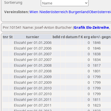
Sortierung
Vereinslisten:
Wien
Niederösterreich
Burgenland
Oberösterrei
Pnr:101541 Name: Josef-Anton Burtscher (
Grafik Elo-Zeitreihe
,
tnr
St
turnier
bdld
rd
datum
f
K
erg
elo+/-
gegn
Elozahl per 01.01.2006
0
1846
Elozahl per 01.07.2006
0
1846
Elozahl per 01.01.2007
0
1838
Elozahl per 01.07.2007
0
1834
Elozahl per 01.01.2008
0
1817
Elozahl per 01.07.2008
0
1801
Elozahl per 01.01.2009
0
1799
Elozahl per 01.07.2009
0
1799
Elozahl per 01.01.2010
0
1799
Elozahl per 01.07.2010
0
1799
Elozahl per 01.01.2011
0
1811
Elozahl per 01.07.2011
0
1823
Elozahl per 01.01.2012
0
1823