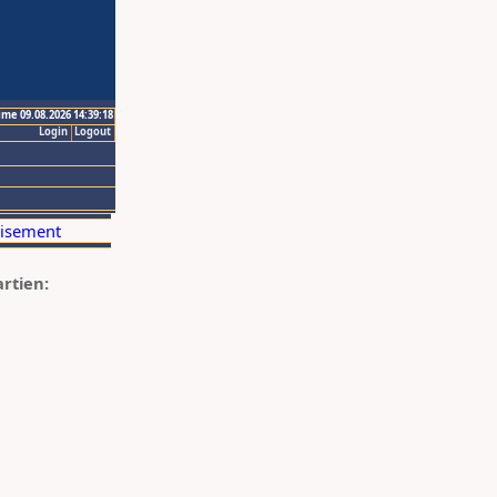
ime 09.08.2026 14:39:18
Login
Logout
artien: