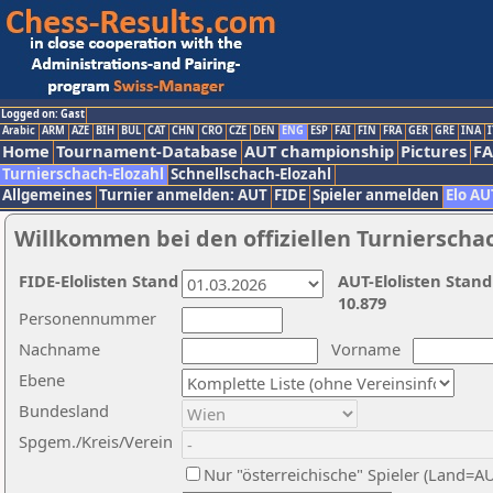
Logged on: Gast
Arabic
ARM
AZE
BIH
BUL
CAT
CHN
CRO
CZE
DEN
ENG
ESP
FAI
FIN
FRA
GER
GRE
INA
I
Home
Tournament-Database
AUT championship
Pictures
F
Turnierschach-Elozahl
Schnellschach-Elozahl
Allgemeines
Turnier anmelden: AUT
FIDE
Spieler anmelden
Elo AU
Willkommen bei den offiziellen Turnierscha
FIDE-Elolisten Stand
AUT-Elolisten Stand
10.879
Personennummer
Nachname
Vorname
Ebene
Bundesland
Spgem./Kreis/Verein
Nur "österreichische" Spieler (Land=A