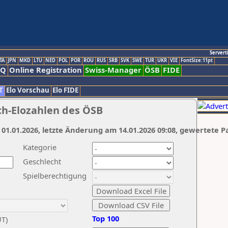
Servert
TA
JPN
MKD
LTU
NED
POL
POR
ROU
RUS
SRB
SVK
SWE
TUR
UKR
VIE
FontSize:11pt
AQ
Online Registration
Swiss-Manager
ÖSB
FIDE
T
Elo Vorschau
Elo FIDE
ch-Elozahlen des ÖSB
 01.01.2026, letzte Änderung am 14.01.2026 09:08, gewertete P
Kategorie
Geschlecht
Spielberechtigung
Top 100
UT)