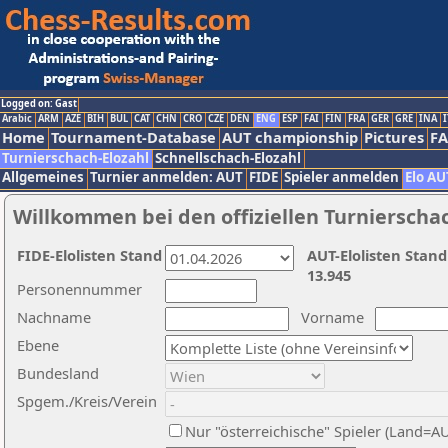
Logged on: Gast
Arabic
ARM
AZE
BIH
BUL
CAT
CHN
CRO
CZE
DEN
ENG
ESP
FAI
FIN
FRA
GER
GRE
INA
I
Home
Tournament-Database
AUT championship
Pictures
F
Turnierschach-Elozahl
Schnellschach-Elozahl
Allgemeines
Turnier anmelden: AUT
FIDE
Spieler anmelden
Elo AU
Willkommen bei den offiziellen Turnierscha
FIDE-Elolisten Stand
AUT-Elolisten Stand
13.945
Personennummer
Nachname
Vorname
Ebene
Bundesland
Spgem./Kreis/Verein
Nur "österreichische" Spieler (Land=A