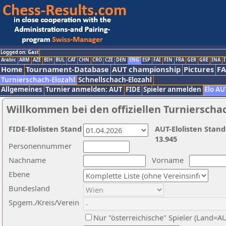
Logged on: Gast
Arabic
ARM
AZE
BIH
BUL
CAT
CHN
CRO
CZE
DEN
ENG
ESP
FAI
FIN
FRA
GER
GRE
INA
I
Home
Tournament-Database
AUT championship
Pictures
F
Turnierschach-Elozahl
Schnellschach-Elozahl
Allgemeines
Turnier anmelden: AUT
FIDE
Spieler anmelden
Elo AU
Willkommen bei den offiziellen Turnierscha
FIDE-Elolisten Stand
AUT-Elolisten Stand
13.945
Personennummer
Nachname
Vorname
Ebene
Bundesland
Spgem./Kreis/Verein
Nur "österreichische" Spieler (Land=A