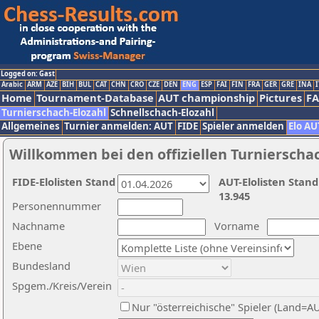
Logged on: Gast
Arabic
ARM
AZE
BIH
BUL
CAT
CHN
CRO
CZE
DEN
ENG
ESP
FAI
FIN
FRA
GER
GRE
INA
I
Home
Tournament-Database
AUT championship
Pictures
F
Turnierschach-Elozahl
Schnellschach-Elozahl
Allgemeines
Turnier anmelden: AUT
FIDE
Spieler anmelden
Elo AU
Willkommen bei den offiziellen Turnierscha
FIDE-Elolisten Stand
AUT-Elolisten Stand
13.945
Personennummer
Nachname
Vorname
Ebene
Bundesland
Spgem./Kreis/Verein
Nur "österreichische" Spieler (Land=A