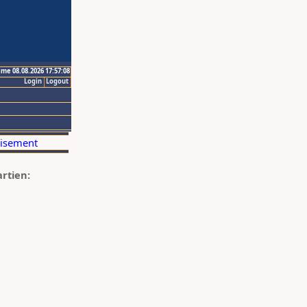
ime 08.08.2026 17:57:08
Login
Logout
artien: