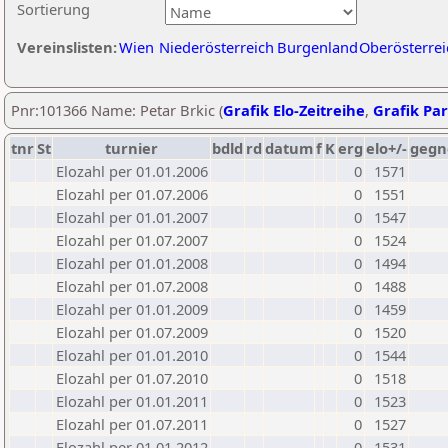
Sortierung
Vereinslisten:
Wien
Niederösterreich
Burgenland
Oberösterrei
Pnr:101366 Name: Petar Brkic (
Grafik Elo-Zeitreihe
,
Grafik Par
tnr
St
turnier
bdld
rd
datum
f
K
erg
elo+/-
gegn
Elozahl per 01.01.2006
0
1571
Elozahl per 01.07.2006
0
1551
Elozahl per 01.01.2007
0
1547
Elozahl per 01.07.2007
0
1524
Elozahl per 01.01.2008
0
1494
Elozahl per 01.07.2008
0
1488
Elozahl per 01.01.2009
0
1459
Elozahl per 01.07.2009
0
1520
Elozahl per 01.01.2010
0
1544
Elozahl per 01.07.2010
0
1518
Elozahl per 01.01.2011
0
1523
Elozahl per 01.07.2011
0
1527
Elozahl per 01.01.2012
0
1531