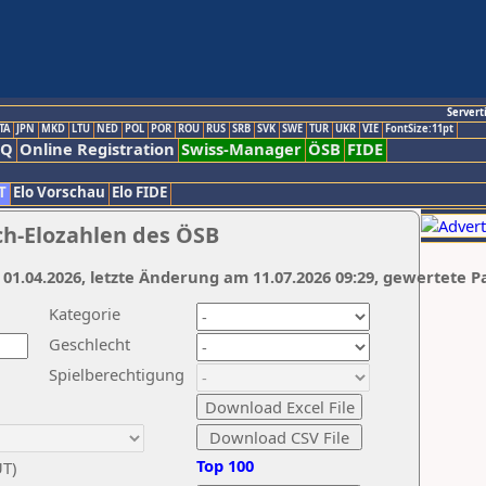
Servert
TA
JPN
MKD
LTU
NED
POL
POR
ROU
RUS
SRB
SVK
SWE
TUR
UKR
VIE
FontSize:11pt
AQ
Online Registration
Swiss-Manager
ÖSB
FIDE
T
Elo Vorschau
Elo FIDE
ch-Elozahlen des ÖSB
 01.04.2026, letzte Änderung am 11.07.2026 09:29, gewertete P
Kategorie
Geschlecht
Spielberechtigung
Top 100
UT)