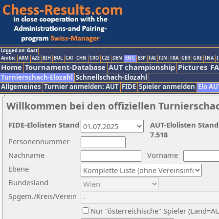
Logged on: Gast
Arabic
ARM
AZE
BIH
BUL
CAT
CHN
CRO
CZE
DEN
ENG
ESP
FAI
FIN
FRA
GER
GRE
INA
I
Home
Tournament-Database
AUT championship
Pictures
F
Turnierschach-Elozahl
Schnellschach-Elozahl
Allgemeines
Turnier anmelden: AUT
FIDE
Spieler anmelden
Elo AU
Willkommen bei den offiziellen Turnierscha
FIDE-Elolisten Stand
AUT-Elolisten Stand
7.518
Personennummer
Nachname
Vorname
Ebene
Bundesland
Spgem./Kreis/Verein
Nur "österreichische" Spieler (Land=A