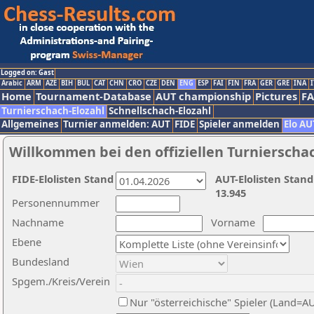
Logged on: Gast
Arabic
ARM
AZE
BIH
BUL
CAT
CHN
CRO
CZE
DEN
ENG
ESP
FAI
FIN
FRA
GER
GRE
INA
I
Home
Tournament-Database
AUT championship
Pictures
F
Turnierschach-Elozahl
Schnellschach-Elozahl
Allgemeines
Turnier anmelden: AUT
FIDE
Spieler anmelden
Elo AU
Willkommen bei den offiziellen Turnierscha
FIDE-Elolisten Stand
AUT-Elolisten Stand
13.945
Personennummer
Nachname
Vorname
Ebene
Bundesland
Spgem./Kreis/Verein
Nur "österreichische" Spieler (Land=A