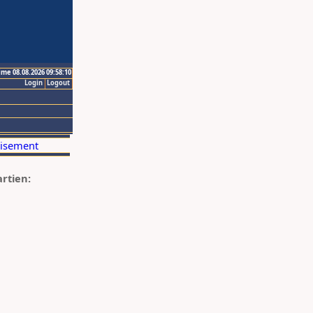
ime 08.08.2026 09:58:10
Login
Logout
artien: