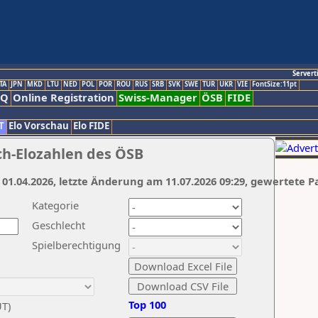
Servert
TA
JPN
MKD
LTU
NED
POL
POR
ROU
RUS
SRB
SVK
SWE
TUR
UKR
VIE
FontSize:11pt
AQ
Online Registration
Swiss-Manager
ÖSB
FIDE
T
Elo Vorschau
Elo FIDE
ch-Elozahlen des ÖSB
 01.04.2026, letzte Änderung am 11.07.2026 09:29, gewertete P
Kategorie
Geschlecht
Spielberechtigung
Top 100
UT)