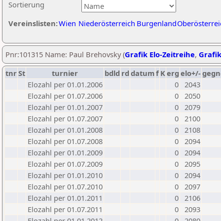
Sortierung
Vereinslisten:
Wien
Niederösterreich
Burgenland
Oberösterrei
Pnr:101315 Name: Paul Brehovsky (
Grafik Elo-Zeitreihe
,
Grafik
tnr
St
turnier
bdld
rd
datum
f
K
erg
elo+/-
gegn
Elozahl per 01.01.2006
0
2043
Elozahl per 01.07.2006
0
2050
Elozahl per 01.01.2007
0
2079
Elozahl per 01.07.2007
0
2100
Elozahl per 01.01.2008
0
2108
Elozahl per 01.07.2008
0
2094
Elozahl per 01.01.2009
0
2094
Elozahl per 01.07.2009
0
2095
Elozahl per 01.01.2010
0
2094
Elozahl per 01.07.2010
0
2097
Elozahl per 01.01.2011
0
2106
Elozahl per 01.07.2011
0
2093
Elozahl per 01.01.2012
0
2080