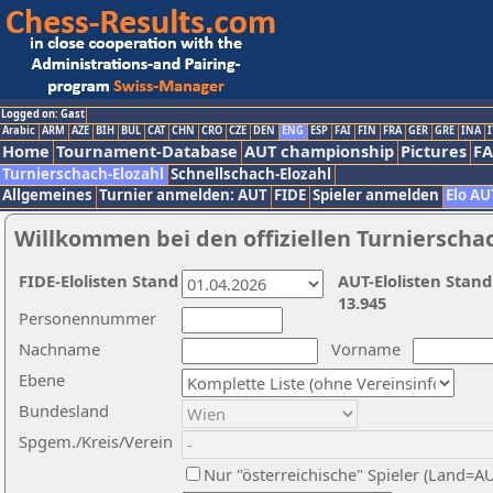
Logged on: Gast
Arabic
ARM
AZE
BIH
BUL
CAT
CHN
CRO
CZE
DEN
ENG
ESP
FAI
FIN
FRA
GER
GRE
INA
I
Home
Tournament-Database
AUT championship
Pictures
F
Turnierschach-Elozahl
Schnellschach-Elozahl
Allgemeines
Turnier anmelden: AUT
FIDE
Spieler anmelden
Elo AU
Willkommen bei den offiziellen Turnierscha
FIDE-Elolisten Stand
AUT-Elolisten Stand
13.945
Personennummer
Nachname
Vorname
Ebene
Bundesland
Spgem./Kreis/Verein
Nur "österreichische" Spieler (Land=A