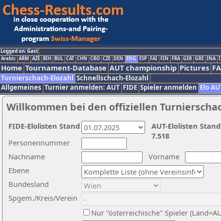
Logged on: Gast
Arabic
ARM
AZE
BIH
BUL
CAT
CHN
CRO
CZE
DEN
ENG
ESP
FAI
FIN
FRA
GER
GRE
INA
I
Home
Tournament-Database
AUT championship
Pictures
F
Turnierschach-Elozahl
Schnellschach-Elozahl
Allgemeines
Turnier anmelden: AUT
FIDE
Spieler anmelden
Elo AU
Willkommen bei den offiziellen Turnierscha
FIDE-Elolisten Stand
AUT-Elolisten Stand
7.518
Personennummer
Nachname
Vorname
Ebene
Bundesland
Spgem./Kreis/Verein
Nur "österreichische" Spieler (Land=A