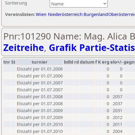
Sortierung
Vereinslisten:
Wien
Niederösterreich
Burgenland
Oberösterrei
Pnr:101290 Name: Mag. Alica B
Zeitreihe
,
Grafik Partie-Statis
tnr
St
turnier
bdld
rd
datum
f
K
erg
elo+/-
gegn
Elozahl per 01.01.2006
0
0
Elozahl per 01.07.2006
0
0
Elozahl per 01.01.2007
0
0
Elozahl per 01.07.2007
0
0
Elozahl per 01.01.2008
0
2057
Elozahl per 01.07.2008
0
2037
Elozahl per 01.01.2009
0
2031
Elozahl per 01.07.2009
0
2012
Elozahl per 01.01.2010
0
2011
Elozahl per 01.07.2010
0
2004