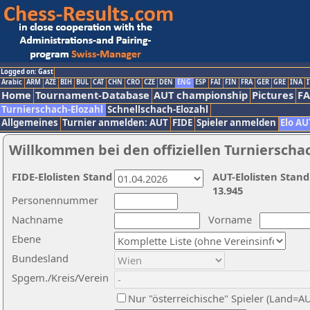
Logged on: Gast
Arabic
ARM
AZE
BIH
BUL
CAT
CHN
CRO
CZE
DEN
ENG
ESP
FAI
FIN
FRA
GER
GRE
INA
I
Home
Tournament-Database
AUT championship
Pictures
F
Turnierschach-Elozahl
Schnellschach-Elozahl
Allgemeines
Turnier anmelden: AUT
FIDE
Spieler anmelden
Elo AU
Willkommen bei den offiziellen Turnierscha
FIDE-Elolisten Stand
AUT-Elolisten Stand
13.945
Personennummer
Nachname
Vorname
Ebene
Bundesland
Spgem./Kreis/Verein
Nur "österreichische" Spieler (Land=A