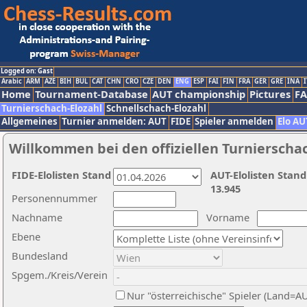
Logged on: Gast
Arabic
ARM
AZE
BIH
BUL
CAT
CHN
CRO
CZE
DEN
ENG
ESP
FAI
FIN
FRA
GER
GRE
INA
I
Home
Tournament-Database
AUT championship
Pictures
F
Turnierschach-Elozahl
Schnellschach-Elozahl
Allgemeines
Turnier anmelden: AUT
FIDE
Spieler anmelden
Elo AU
Willkommen bei den offiziellen Turnierscha
FIDE-Elolisten Stand
AUT-Elolisten Stand
13.945
Personennummer
Nachname
Vorname
Ebene
Bundesland
Spgem./Kreis/Verein
Nur "österreichische" Spieler (Land=A