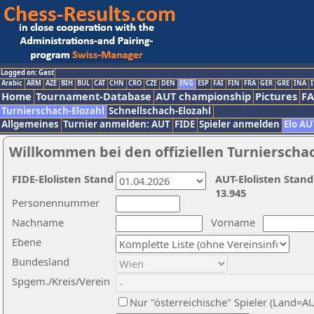
Logged on: Gast
Arabic
ARM
AZE
BIH
BUL
CAT
CHN
CRO
CZE
DEN
ENG
ESP
FAI
FIN
FRA
GER
GRE
INA
I
Home
Tournament-Database
AUT championship
Pictures
F
Turnierschach-Elozahl
Schnellschach-Elozahl
Allgemeines
Turnier anmelden: AUT
FIDE
Spieler anmelden
Elo AU
Willkommen bei den offiziellen Turnierscha
FIDE-Elolisten Stand
AUT-Elolisten Stand
13.945
Personennummer
Nachname
Vorname
Ebene
Bundesland
Spgem./Kreis/Verein
Nur "österreichische" Spieler (Land=A