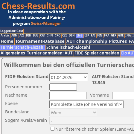
Logged on: Gast
Arabic
ARM
AZE
BIH
BUL
CAT
CHN
CRO
CZE
DEN
ENG
ESP
FAI
FIN
FRA
GER
GRE
INA
I
Home
Tournament-Database
AUT championship
Pictures
F
Turnierschach-Elozahl
Schnellschach-Elozahl
Allgemeines
Turnier anmelden: AUT
FIDE
Spieler anmelden
Elo AU
Willkommen bei den offiziellen Turnierscha
FIDE-Elolisten Stand
AUT-Elolisten Stand
13.945
Personennummer
Nachname
Vorname
Ebene
Bundesland
Spgem./Kreis/Verein
Nur "österreichische" Spieler (Land=A