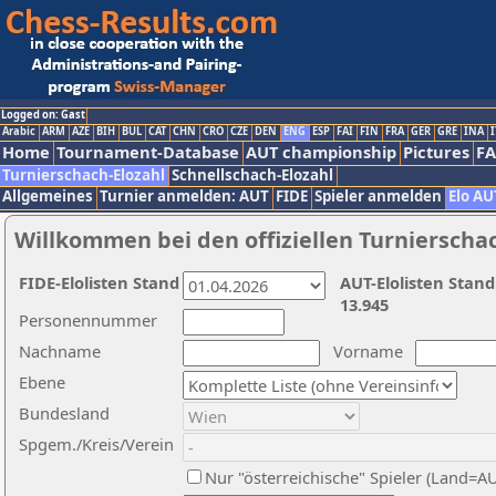
Logged on: Gast
Arabic
ARM
AZE
BIH
BUL
CAT
CHN
CRO
CZE
DEN
ENG
ESP
FAI
FIN
FRA
GER
GRE
INA
I
Home
Tournament-Database
AUT championship
Pictures
F
Turnierschach-Elozahl
Schnellschach-Elozahl
Allgemeines
Turnier anmelden: AUT
FIDE
Spieler anmelden
Elo AU
Willkommen bei den offiziellen Turnierscha
FIDE-Elolisten Stand
AUT-Elolisten Stand
13.945
Personennummer
Nachname
Vorname
Ebene
Bundesland
Spgem./Kreis/Verein
Nur "österreichische" Spieler (Land=A