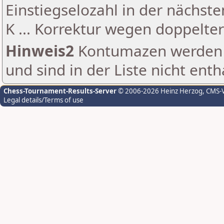
Einstiegselozahl in der nächst
K ... Korrektur wegen doppelt
Hinweis2
Kontumazen werden g
und sind in der Liste nicht enth
Chess-Tournament-Results-Server
© 2006-2026 Heinz Herzog
, CMS-
Legal details/Terms of use