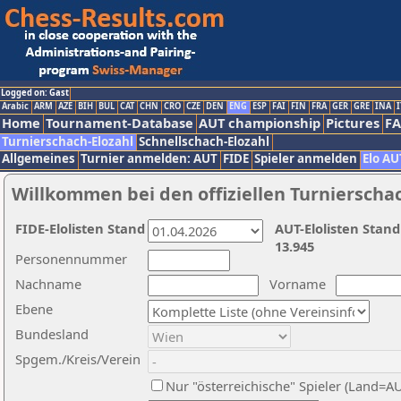
Logged on: Gast
Arabic
ARM
AZE
BIH
BUL
CAT
CHN
CRO
CZE
DEN
ENG
ESP
FAI
FIN
FRA
GER
GRE
INA
I
Home
Tournament-Database
AUT championship
Pictures
F
Turnierschach-Elozahl
Schnellschach-Elozahl
Allgemeines
Turnier anmelden: AUT
FIDE
Spieler anmelden
Elo AU
Willkommen bei den offiziellen Turnierscha
FIDE-Elolisten Stand
AUT-Elolisten Stand
13.945
Personennummer
Nachname
Vorname
Ebene
Bundesland
Spgem./Kreis/Verein
Nur "österreichische" Spieler (Land=A