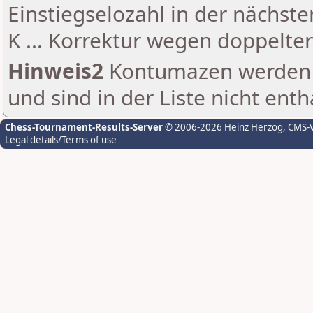
Einstiegselozahl in der nächst
K ... Korrektur wegen doppelt
Hinweis2
Kontumazen werden g
und sind in der Liste nicht enth
Chess-Tournament-Results-Server
© 2006-2026 Heinz Herzog
, CMS-
Legal details/Terms of use