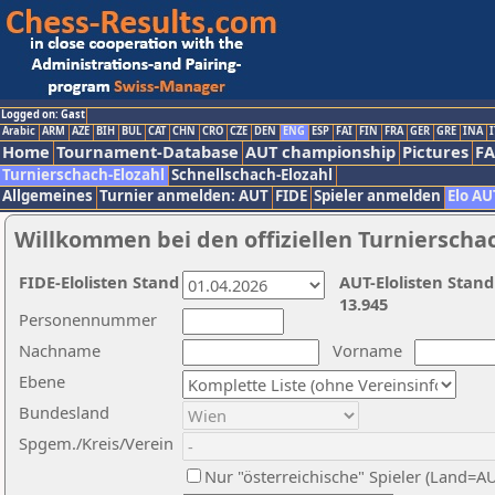
Logged on: Gast
Arabic
ARM
AZE
BIH
BUL
CAT
CHN
CRO
CZE
DEN
ENG
ESP
FAI
FIN
FRA
GER
GRE
INA
I
Home
Tournament-Database
AUT championship
Pictures
F
Turnierschach-Elozahl
Schnellschach-Elozahl
Allgemeines
Turnier anmelden: AUT
FIDE
Spieler anmelden
Elo AU
Willkommen bei den offiziellen Turnierscha
FIDE-Elolisten Stand
AUT-Elolisten Stand
13.945
Personennummer
Nachname
Vorname
Ebene
Bundesland
Spgem./Kreis/Verein
Nur "österreichische" Spieler (Land=A