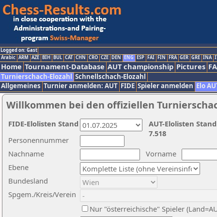
Logged on: Gast
Arabic
ARM
AZE
BIH
BUL
CAT
CHN
CRO
CZE
DEN
ENG
ESP
FAI
FIN
FRA
GER
GRE
INA
I
Home
Tournament-Database
AUT championship
Pictures
F
Turnierschach-Elozahl
Schnellschach-Elozahl
Allgemeines
Turnier anmelden: AUT
FIDE
Spieler anmelden
Elo AU
Willkommen bei den offiziellen Turnierscha
FIDE-Elolisten Stand
AUT-Elolisten Stand
7.518
Personennummer
Nachname
Vorname
Ebene
Bundesland
Spgem./Kreis/Verein
Nur "österreichische" Spieler (Land=A