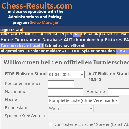
Logged on: Gast
Arabic
ARM
AZE
BIH
BUL
CAT
CHN
CRO
CZE
DEN
ENG
ESP
FAI
FIN
FRA
GER
GRE
INA
I
Home
Tournament-Database
AUT championship
Pictures
F
Turnierschach-Elozahl
Schnellschach-Elozahl
Allgemeines
Turnier anmelden: AUT
FIDE
Spieler anmelden
Elo AU
Willkommen bei den offiziellen Turnierscha
FIDE-Elolisten Stand
AUT-Elolisten Stand
13.945
Personennummer
Nachname
Vorname
Ebene
Bundesland
Spgem./Kreis/Verein
Nur "österreichische" Spieler (Land=A