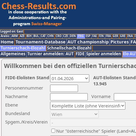
Logged on: Gast
Arabic
ARM
AZE
BIH
BUL
CAT
CHN
CRO
CZE
DEN
ENG
ESP
FAI
FIN
FRA
GER
GRE
INA
I
Home
Tournament-Database
AUT championship
Pictures
F
Turnierschach-Elozahl
Schnellschach-Elozahl
Allgemeines
Turnier anmelden: AUT
FIDE
Spieler anmelden
Elo AU
Willkommen bei den offiziellen Turnierscha
FIDE-Elolisten Stand
AUT-Elolisten Stand
13.945
Personennummer
Nachname
Vorname
Ebene
Bundesland
Spgem./Kreis/Verein
Nur "österreichische" Spieler (Land=A