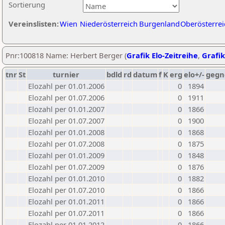
Sortierung
Vereinslisten:
Wien
Niederösterreich
Burgenland
Oberösterrei
Pnr:100818 Name: Herbert Berger (
Grafik Elo-Zeitreihe
,
Grafik
tnr
St
turnier
bdld
rd
datum
f
K
erg
elo+/-
gegn
Elozahl per 01.01.2006
0
1894
Elozahl per 01.07.2006
0
1911
Elozahl per 01.01.2007
0
1866
Elozahl per 01.07.2007
0
1900
Elozahl per 01.01.2008
0
1868
Elozahl per 01.07.2008
0
1875
Elozahl per 01.01.2009
0
1848
Elozahl per 01.07.2009
0
1876
Elozahl per 01.01.2010
0
1882
Elozahl per 01.07.2010
0
1866
Elozahl per 01.01.2011
0
1866
Elozahl per 01.07.2011
0
1866
Elozahl per 01.01.2012
0
1866