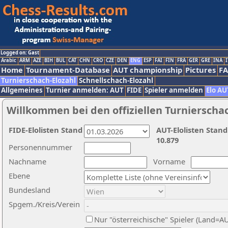
Logged on: Gast
Arabic
ARM
AZE
BIH
BUL
CAT
CHN
CRO
CZE
DEN
ENG
ESP
FAI
FIN
FRA
GER
GRE
INA
I
Home
Tournament-Database
AUT championship
Pictures
F
Turnierschach-Elozahl
Schnellschach-Elozahl
Allgemeines
Turnier anmelden: AUT
FIDE
Spieler anmelden
Elo AU
Willkommen bei den offiziellen Turnierscha
FIDE-Elolisten Stand
AUT-Elolisten Stand
10.879
Personennummer
Nachname
Vorname
Ebene
Bundesland
Spgem./Kreis/Verein
Nur "österreichische" Spieler (Land=A