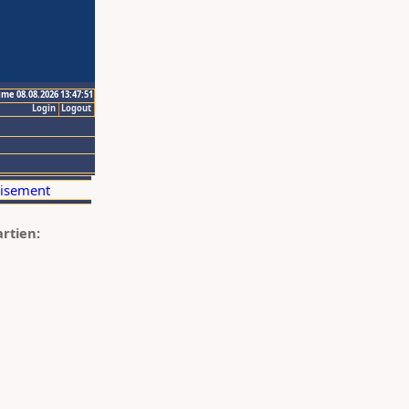
ime 08.08.2026 13:47:51
Login
Logout
artien: