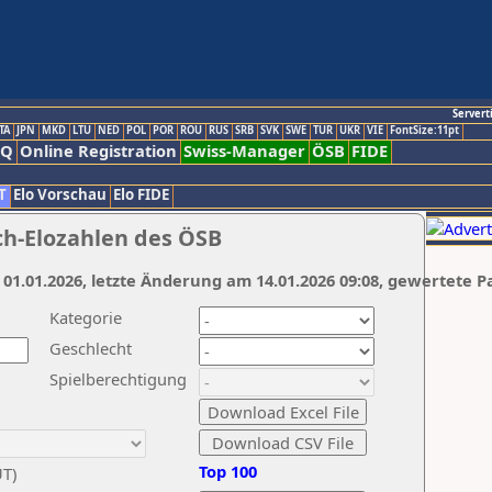
Servert
TA
JPN
MKD
LTU
NED
POL
POR
ROU
RUS
SRB
SVK
SWE
TUR
UKR
VIE
FontSize:11pt
AQ
Online Registration
Swiss-Manager
ÖSB
FIDE
T
Elo Vorschau
Elo FIDE
ch-Elozahlen des ÖSB
 01.01.2026, letzte Änderung am 14.01.2026 09:08, gewertete P
Kategorie
Geschlecht
Spielberechtigung
Top 100
UT)