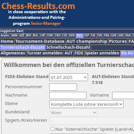
Logged on: Gast
Arabic
ARM
AZE
BIH
BUL
CAT
CHN
CRO
CZE
DEN
ENG
ESP
FAI
FIN
FRA
GER
GRE
INA
I
Home
Tournament-Database
AUT championship
Pictures
F
Turnierschach-Elozahl
Schnellschach-Elozahl
Allgemeines
Turnier anmelden: AUT
FIDE
Spieler anmelden
Elo AU
Willkommen bei den offiziellen Turnierscha
FIDE-Elolisten Stand
AUT-Elolisten Stand
7.518
Personennummer
Nachname
Vorname
Ebene
Bundesland
Spgem./Kreis/Verein
Nur "österreichische" Spieler (Land=A