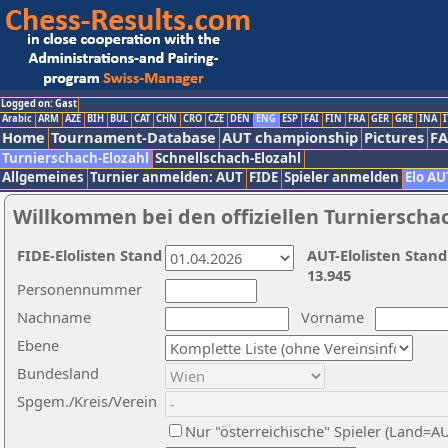
Logged on: Gast
Arabic
ARM
AZE
BIH
BUL
CAT
CHN
CRO
CZE
DEN
ENG
ESP
FAI
FIN
FRA
GER
GRE
INA
I
Home
Tournament-Database
AUT championship
Pictures
F
Turnierschach-Elozahl
Schnellschach-Elozahl
Allgemeines
Turnier anmelden: AUT
FIDE
Spieler anmelden
Elo AU
Willkommen bei den offiziellen Turnierscha
FIDE-Elolisten Stand
AUT-Elolisten Stand
13.945
Personennummer
Nachname
Vorname
Ebene
Bundesland
Spgem./Kreis/Verein
Nur "österreichische" Spieler (Land=A