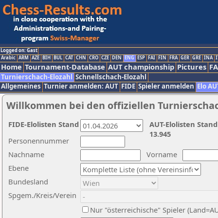
Logged on: Gast
Arabic
ARM
AZE
BIH
BUL
CAT
CHN
CRO
CZE
DEN
ENG
ESP
FAI
FIN
FRA
GER
GRE
INA
I
Home
Tournament-Database
AUT championship
Pictures
F
Turnierschach-Elozahl
Schnellschach-Elozahl
Allgemeines
Turnier anmelden: AUT
FIDE
Spieler anmelden
Elo AU
Willkommen bei den offiziellen Turnierscha
FIDE-Elolisten Stand
AUT-Elolisten Stand
13.945
Personennummer
Nachname
Vorname
Ebene
Bundesland
Spgem./Kreis/Verein
Nur "österreichische" Spieler (Land=A