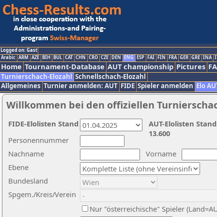
Logged on: Gast
Arabic
ARM
AZE
BIH
BUL
CAT
CHN
CRO
CZE
DEN
ENG
ESP
FAI
FIN
FRA
GER
GRE
INA
I
Home
Tournament-Database
AUT championship
Pictures
F
Turnierschach-Elozahl
Schnellschach-Elozahl
Allgemeines
Turnier anmelden: AUT
FIDE
Spieler anmelden
Elo AU
Willkommen bei den offiziellen Turnierscha
FIDE-Elolisten Stand
AUT-Elolisten Stand
13.600
Personennummer
Nachname
Vorname
Ebene
Bundesland
Spgem./Kreis/Verein
Nur "österreichische" Spieler (Land=A