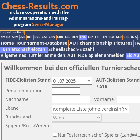
Logged on: Gast
Arabic
ARM
AZE
BIH
BUL
CAT
CHN
CRO
CZE
DEN
ENG
ESP
FAI
FIN
FRA
GER
GRE
INA
I
Home
Tournament-Database
AUT championship
Pictures
F
Turnierschach-Elozahl
Schnellschach-Elozahl
Allgemeines
Turnier anmelden: AUT
FIDE
Spieler anmelden
Elo AU
Willkommen bei den offiziellen Turnierscha
FIDE-Elolisten Stand
AUT-Elolisten Stand
7.518
Personennummer
Nachname
Vorname
Ebene
Bundesland
Spgem./Kreis/Verein
Nur "österreichische" Spieler (Land=A