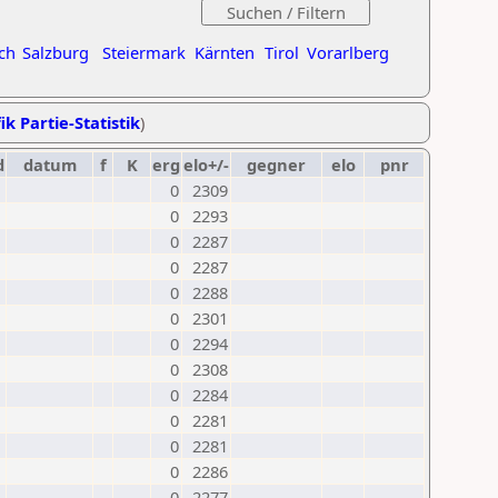
ch
Salzburg
Steiermark
Kärnten
Tirol
Vorarlberg
ik Partie-Statistik
)
d
datum
f
K
erg
elo+/-
gegner
elo
pnr
0
2309
0
2293
0
2287
0
2287
0
2288
0
2301
0
2294
0
2308
0
2284
0
2281
0
2281
0
2286
0
2277