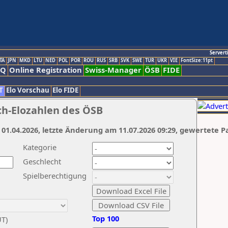
Servert
TA
JPN
MKD
LTU
NED
POL
POR
ROU
RUS
SRB
SVK
SWE
TUR
UKR
VIE
FontSize:11pt
AQ
Online Registration
Swiss-Manager
ÖSB
FIDE
T
Elo Vorschau
Elo FIDE
ch-Elozahlen des ÖSB
 01.04.2026, letzte Änderung am 11.07.2026 09:29, gewertete P
Kategorie
Geschlecht
Spielberechtigung
Top 100
UT)