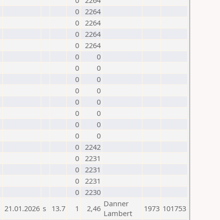
0
2264
0
2264
0
2264
0
2264
0
2264
0
0
0
0
0
0
0
0
0
0
0
0
0
0
0
0
0
2242
0
2231
0
2231
0
2231
0
2230
Danner
21.01.2026
s
13.7
1
2,46
1973
101753
Lambert