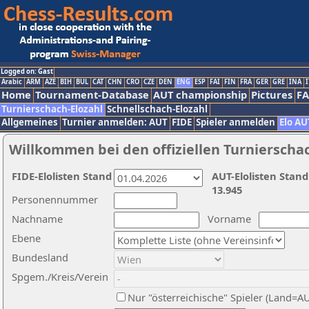
Logged on: Gast
Arabic
ARM
AZE
BIH
BUL
CAT
CHN
CRO
CZE
DEN
ENG
ESP
FAI
FIN
FRA
GER
GRE
INA
I
Home
Tournament-Database
AUT championship
Pictures
F
Turnierschach-Elozahl
Schnellschach-Elozahl
Allgemeines
Turnier anmelden: AUT
FIDE
Spieler anmelden
Elo AU
Willkommen bei den offiziellen Turnierscha
FIDE-Elolisten Stand
AUT-Elolisten Stand
13.945
Personennummer
Nachname
Vorname
Ebene
Bundesland
Spgem./Kreis/Verein
Nur "österreichische" Spieler (Land=A