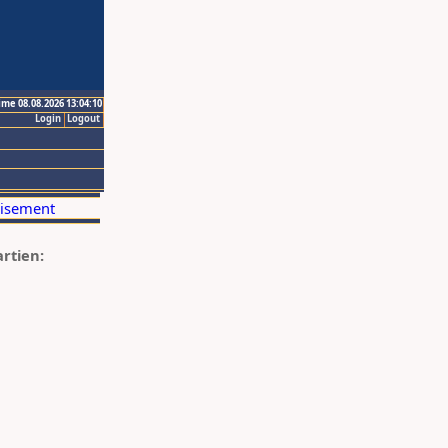
ime 08.08.2026 13:04:10
Login
Logout
artien: