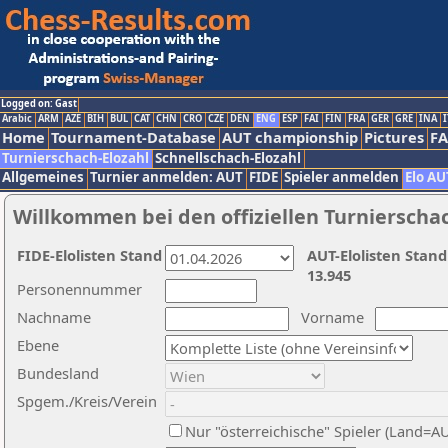
Logged on: Gast
Arabic
ARM
AZE
BIH
BUL
CAT
CHN
CRO
CZE
DEN
ENG
ESP
FAI
FIN
FRA
GER
GRE
INA
I
Home
Tournament-Database
AUT championship
Pictures
F
Turnierschach-Elozahl
Schnellschach-Elozahl
Allgemeines
Turnier anmelden: AUT
FIDE
Spieler anmelden
Elo AU
Willkommen bei den offiziellen Turnierscha
FIDE-Elolisten Stand
AUT-Elolisten Stand
13.945
Personennummer
Nachname
Vorname
Ebene
Bundesland
Spgem./Kreis/Verein
Nur "österreichische" Spieler (Land=A