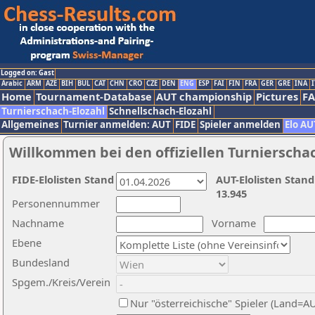
Logged on: Gast
Arabic
ARM
AZE
BIH
BUL
CAT
CHN
CRO
CZE
DEN
ENG
ESP
FAI
FIN
FRA
GER
GRE
INA
I
Home
Tournament-Database
AUT championship
Pictures
F
Turnierschach-Elozahl
Schnellschach-Elozahl
Allgemeines
Turnier anmelden: AUT
FIDE
Spieler anmelden
Elo AU
Willkommen bei den offiziellen Turnierscha
FIDE-Elolisten Stand
AUT-Elolisten Stand
13.945
Personennummer
Nachname
Vorname
Ebene
Bundesland
Spgem./Kreis/Verein
Nur "österreichische" Spieler (Land=A