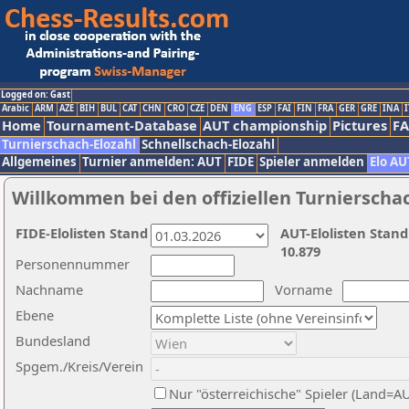
Logged on: Gast
Arabic
ARM
AZE
BIH
BUL
CAT
CHN
CRO
CZE
DEN
ENG
ESP
FAI
FIN
FRA
GER
GRE
INA
I
Home
Tournament-Database
AUT championship
Pictures
F
Turnierschach-Elozahl
Schnellschach-Elozahl
Allgemeines
Turnier anmelden: AUT
FIDE
Spieler anmelden
Elo AU
Willkommen bei den offiziellen Turnierscha
FIDE-Elolisten Stand
AUT-Elolisten Stand
10.879
Personennummer
Nachname
Vorname
Ebene
Bundesland
Spgem./Kreis/Verein
Nur "österreichische" Spieler (Land=A