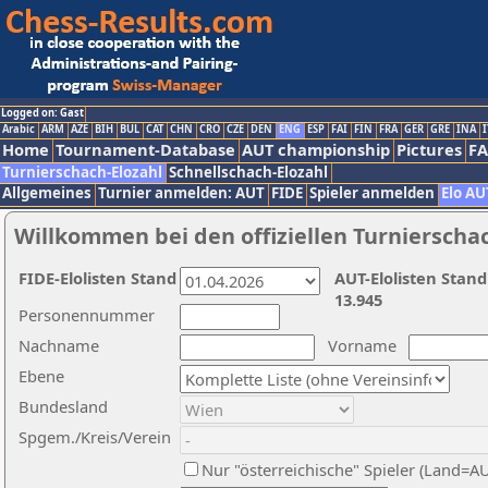
Logged on: Gast
Arabic
ARM
AZE
BIH
BUL
CAT
CHN
CRO
CZE
DEN
ENG
ESP
FAI
FIN
FRA
GER
GRE
INA
I
Home
Tournament-Database
AUT championship
Pictures
F
Turnierschach-Elozahl
Schnellschach-Elozahl
Allgemeines
Turnier anmelden: AUT
FIDE
Spieler anmelden
Elo AU
Willkommen bei den offiziellen Turnierscha
FIDE-Elolisten Stand
AUT-Elolisten Stand
13.945
Personennummer
Nachname
Vorname
Ebene
Bundesland
Spgem./Kreis/Verein
Nur "österreichische" Spieler (Land=A