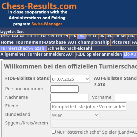
Logged on: Gast
Arabic
ARM
AZE
BIH
BUL
CAT
CHN
CRO
CZE
DEN
ENG
ESP
FAI
FIN
FRA
GER
GRE
INA
I
Home
Tournament-Database
AUT championship
Pictures
F
Turnierschach-Elozahl
Schnellschach-Elozahl
Allgemeines
Turnier anmelden: AUT
FIDE
Spieler anmelden
Elo AU
Willkommen bei den offiziellen Turnierscha
FIDE-Elolisten Stand
AUT-Elolisten Stand
7.518
Personennummer
Nachname
Vorname
Ebene
Bundesland
Spgem./Kreis/Verein
Nur "österreichische" Spieler (Land=A