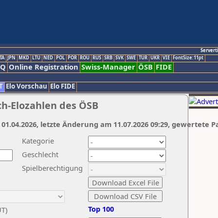
Servert
TA
JPN
MKD
LTU
NED
POL
POR
ROU
RUS
SRB
SVK
SWE
TUR
UKR
VIE
FontSize:11pt
AQ
Online Registration
Swiss-Manager
ÖSB
FIDE
T
Elo Vorschau
Elo FIDE
ch-Elozahlen des ÖSB
 01.04.2026, letzte Änderung am 11.07.2026 09:29, gewertete P
Kategorie
Geschlecht
Spielberechtigung
Top 100
UT)