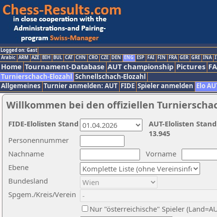
Logged on: Gast
Arabic
ARM
AZE
BIH
BUL
CAT
CHN
CRO
CZE
DEN
ENG
ESP
FAI
FIN
FRA
GER
GRE
INA
I
Home
Tournament-Database
AUT championship
Pictures
F
Turnierschach-Elozahl
Schnellschach-Elozahl
Allgemeines
Turnier anmelden: AUT
FIDE
Spieler anmelden
Elo AU
Willkommen bei den offiziellen Turnierscha
FIDE-Elolisten Stand
AUT-Elolisten Stand
13.945
Personennummer
Nachname
Vorname
Ebene
Bundesland
Spgem./Kreis/Verein
Nur "österreichische" Spieler (Land=A