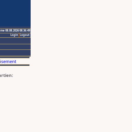
ime 08.08.2026 08:36:49
Login
Logout
artien: