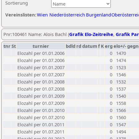
Sortierung
Vereinslisten:
Wien
Niederösterreich
Burgenland
Oberösterrei
Pnr:100461 Name: Alois Bachl (
Grafik Elo-Zeitreihe
,
Grafik Par
tnr
St
turnier
bdld
rd
datum
f
K
erg
elo+/-
gegn
Elozahl per 01.01.2006
0
1470
Elozahl per 01.07.2006
0
1474
Elozahl per 01.01.2007
0
1523
Elozahl per 01.07.2007
0
1546
Elozahl per 01.01.2008
0
1532
Elozahl per 01.07.2008
0
1537
Elozahl per 01.01.2009
0
1540
Elozahl per 01.07.2009
0
1558
Elozahl per 01.01.2010
0
1566
Elozahl per 01.07.2010
0
1560
Elozahl per 01.01.2011
0
1547
Elozahl per 01.07.2011
0
1494
Elozahl per 01.01.2012
0
1378