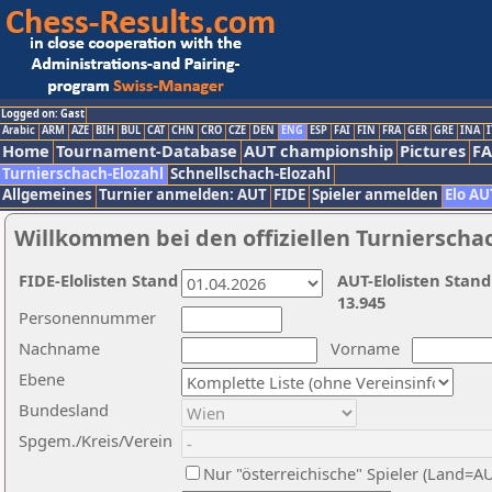
Logged on: Gast
Arabic
ARM
AZE
BIH
BUL
CAT
CHN
CRO
CZE
DEN
ENG
ESP
FAI
FIN
FRA
GER
GRE
INA
I
Home
Tournament-Database
AUT championship
Pictures
F
Turnierschach-Elozahl
Schnellschach-Elozahl
Allgemeines
Turnier anmelden: AUT
FIDE
Spieler anmelden
Elo AU
Willkommen bei den offiziellen Turnierscha
FIDE-Elolisten Stand
AUT-Elolisten Stand
13.945
Personennummer
Nachname
Vorname
Ebene
Bundesland
Spgem./Kreis/Verein
Nur "österreichische" Spieler (Land=A