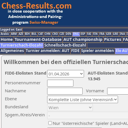
Logged on: Gast
Arabic
ARM
AZE
BIH
BUL
CAT
CHN
CRO
CZE
DEN
ENG
ESP
FAI
FIN
FRA
GER
GRE
INA
I
Home
Tournament-Database
AUT championship
Pictures
F
Turnierschach-Elozahl
Schnellschach-Elozahl
Allgemeines
Turnier anmelden: AUT
FIDE
Spieler anmelden
Elo AU
Willkommen bei den offiziellen Turnierscha
FIDE-Elolisten Stand
AUT-Elolisten Stand
13.945
Personennummer
Nachname
Vorname
Ebene
Bundesland
Spgem./Kreis/Verein
Nur "österreichische" Spieler (Land=A