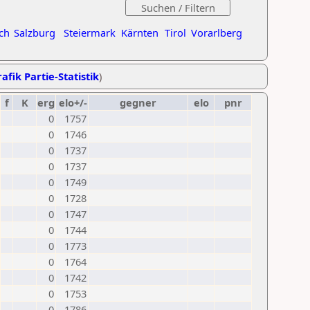
ch
Salzburg
Steiermark
Kärnten
Tirol
Vorarlberg
afik Partie-Statistik
)
f
K
erg
elo+/-
gegner
elo
pnr
0
1757
0
1746
0
1737
0
1737
0
1749
0
1728
0
1747
0
1744
0
1773
0
1764
0
1742
0
1753
0
1786