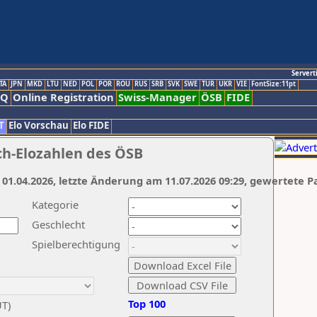
Servert
TA
JPN
MKD
LTU
NED
POL
POR
ROU
RUS
SRB
SVK
SWE
TUR
UKR
VIE
FontSize:11pt
AQ
Online Registration
Swiss-Manager
ÖSB
FIDE
T
Elo Vorschau
Elo FIDE
ch-Elozahlen des ÖSB
 01.04.2026, letzte Änderung am 11.07.2026 09:29, gewertete P
Kategorie
Geschlecht
Spielberechtigung
Top 100
UT)