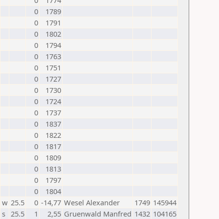
0
1774
0
1789
0
1791
0
1802
0
1794
0
1763
0
1751
0
1727
0
1730
0
1724
0
1737
0
1837
0
1822
0
1817
0
1809
0
1813
0
1797
0
1804
w
25.5
0
-14,77
Wesel Alexander
1749
145944
s
25.5
1
2,55
Gruenwald Manfred
1432
104165