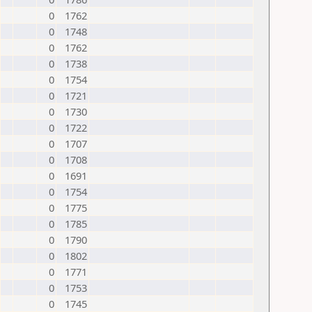
0
1762
0
1748
0
1762
0
1738
0
1754
0
1721
0
1730
0
1722
0
1707
0
1708
0
1691
0
1754
0
1775
0
1785
0
1790
0
1802
0
1771
0
1753
0
1745