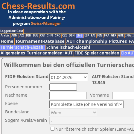
Logged on: Gast
Arabic
ARM
AZE
BIH
BUL
CAT
CHN
CRO
CZE
DEN
ENG
ESP
FAI
FIN
FRA
GER
GRE
INA
I
Home
Tournament-Database
AUT championship
Pictures
F
Turnierschach-Elozahl
Schnellschach-Elozahl
Allgemeines
Turnier anmelden: AUT
FIDE
Spieler anmelden
Elo AU
Willkommen bei den offiziellen Turnierscha
FIDE-Elolisten Stand
AUT-Elolisten Stand
13.945
Personennummer
Nachname
Vorname
Ebene
Bundesland
Spgem./Kreis/Verein
Nur "österreichische" Spieler (Land=A