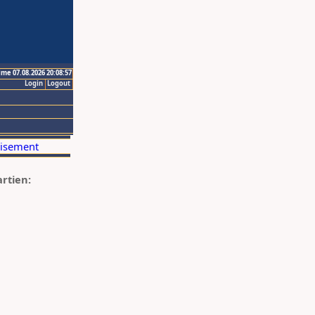
ime 07.08.2026 20:08:57
Login
Logout
artien: