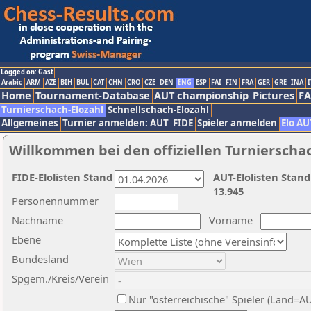
Logged on: Gast
Arabic
ARM
AZE
BIH
BUL
CAT
CHN
CRO
CZE
DEN
ENG
ESP
FAI
FIN
FRA
GER
GRE
INA
I
Home
Tournament-Database
AUT championship
Pictures
F
Turnierschach-Elozahl
Schnellschach-Elozahl
Allgemeines
Turnier anmelden: AUT
FIDE
Spieler anmelden
Elo AU
Willkommen bei den offiziellen Turnierscha
FIDE-Elolisten Stand
AUT-Elolisten Stand
13.945
Personennummer
Nachname
Vorname
Ebene
Bundesland
Spgem./Kreis/Verein
Nur "österreichische" Spieler (Land=A