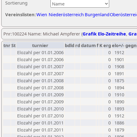
Sortierung
Vereinslisten:
Wien
Niederösterreich
Burgenland
Oberösterrei
Pnr:100224 Name: Michael Ampferer (
Grafik Elo-Zeitreihe
,
Graf
tnr
St
turnier
bdld
rd
datum
f
K
erg
elo+/-
gegn
Elozahl per 01.01.2006
0
1912
Elozahl per 01.07.2006
0
1901
Elozahl per 01.01.2007
0
1908
Elozahl per 01.07.2007
0
1891
Elozahl per 01.01.2008
0
1875
Elozahl per 01.07.2008
0
1894
Elozahl per 01.01.2009
0
1910
Elozahl per 01.07.2009
0
1890
Elozahl per 01.01.2010
0
1893
Elozahl per 01.07.2010
0
1912
Elozahl per 01.01.2011
0
1886
Elozahl per 01.07.2011
0
1879
Elozahl per 01.01.2012
0
1896