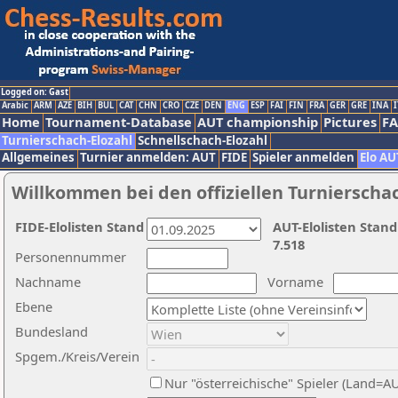
Logged on: Gast
Arabic
ARM
AZE
BIH
BUL
CAT
CHN
CRO
CZE
DEN
ENG
ESP
FAI
FIN
FRA
GER
GRE
INA
I
Home
Tournament-Database
AUT championship
Pictures
F
Turnierschach-Elozahl
Schnellschach-Elozahl
Allgemeines
Turnier anmelden: AUT
FIDE
Spieler anmelden
Elo AU
Willkommen bei den offiziellen Turnierscha
FIDE-Elolisten Stand
AUT-Elolisten Stand
7.518
Personennummer
Nachname
Vorname
Ebene
Bundesland
Spgem./Kreis/Verein
Nur "österreichische" Spieler (Land=A