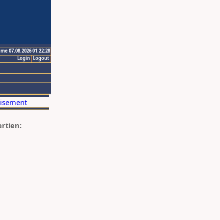
ime 07.08.2026 01:22:28
Login
Logout
artien: