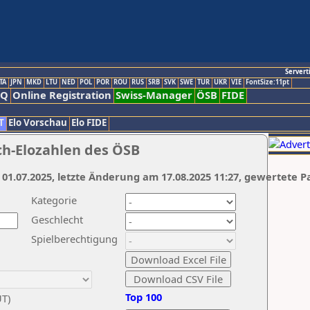
Servert
TA
JPN
MKD
LTU
NED
POL
POR
ROU
RUS
SRB
SVK
SWE
TUR
UKR
VIE
FontSize:11pt
AQ
Online Registration
Swiss-Manager
ÖSB
FIDE
T
Elo Vorschau
Elo FIDE
ch-Elozahlen des ÖSB
 01.07.2025, letzte Änderung am 17.08.2025 11:27, gewertete P
Kategorie
Geschlecht
Spielberechtigung
Top 100
UT)