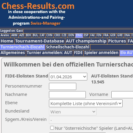
Logged on: Gast
Arabic
ARM
AZE
BIH
BUL
CAT
CHN
CRO
CZE
DEN
ENG
ESP
FAI
FIN
FRA
GER
GRE
INA
I
Home
Tournament-Database
AUT championship
Pictures
F
Turnierschach-Elozahl
Schnellschach-Elozahl
Allgemeines
Turnier anmelden: AUT
FIDE
Spieler anmelden
Elo AU
Willkommen bei den offiziellen Turnierscha
FIDE-Elolisten Stand
AUT-Elolisten Stand
13.945
Personennummer
Nachname
Vorname
Ebene
Bundesland
Spgem./Kreis/Verein
Nur "österreichische" Spieler (Land=A