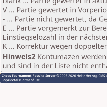
blank ... Partie gewertet in akt
V ... Partie gewertet in Vorperi
- ... Partie nicht gewertet, da 
E ... Partie vorgemerkt zur Be
Einstiegselozahl in der nächst
K ... Korrektur wegen doppelt
Hinweis2
Kontumazen werden g
und sind in der Liste nicht enth
Chess-Tournament-Results-Server
© 2006-2026 Heinz Herzog
, CMS-
Legal details/Terms of use