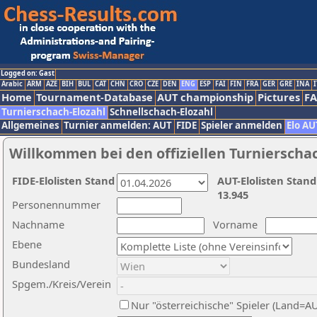
Logged on: Gast
Arabic
ARM
AZE
BIH
BUL
CAT
CHN
CRO
CZE
DEN
ENG
ESP
FAI
FIN
FRA
GER
GRE
INA
I
Home
Tournament-Database
AUT championship
Pictures
F
Turnierschach-Elozahl
Schnellschach-Elozahl
Allgemeines
Turnier anmelden: AUT
FIDE
Spieler anmelden
Elo AU
Willkommen bei den offiziellen Turnierscha
FIDE-Elolisten Stand
AUT-Elolisten Stand
13.945
Personennummer
Nachname
Vorname
Ebene
Bundesland
Spgem./Kreis/Verein
Nur "österreichische" Spieler (Land=A