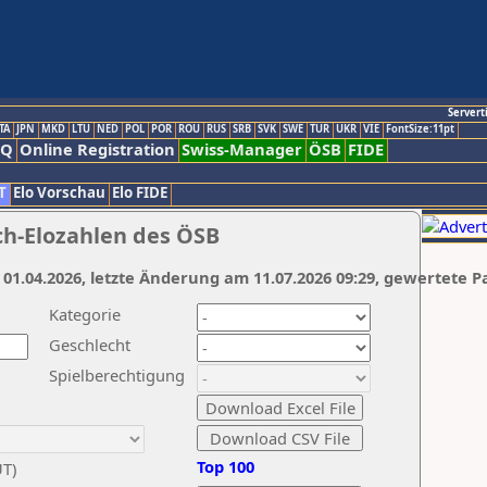
Servert
TA
JPN
MKD
LTU
NED
POL
POR
ROU
RUS
SRB
SVK
SWE
TUR
UKR
VIE
FontSize:11pt
AQ
Online Registration
Swiss-Manager
ÖSB
FIDE
T
Elo Vorschau
Elo FIDE
ch-Elozahlen des ÖSB
 01.04.2026, letzte Änderung am 11.07.2026 09:29, gewertete P
Kategorie
Geschlecht
Spielberechtigung
Top 100
UT)