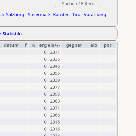
ch
Salzburg
Steiermark
Kärnten
Tirol
Vorarlberg
-Statistik
)
datum
f
K
erg
elo+/-
gegner
elo
pnr
0
2371
0
2335
0
2346
0
2355
0
2339
0
2377
0
2395
0
2363
0
2371
0
2366
0
2315
0
2316
0
2334