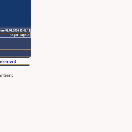
ime 08.08.2026 12:48:12
Login
Logout
artien: