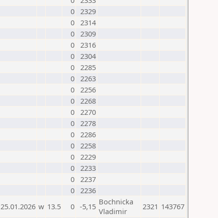
0
2333
0
2329
0
2314
0
2309
0
2316
0
2304
0
2285
0
2263
0
2256
0
2268
0
2270
0
2278
0
2286
0
2258
0
2229
0
2233
0
2237
0
2236
Bochnicka
25.01.2026
w
13.5
0
-5,15
2321
143767
Vladimir