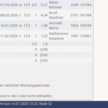
Maier
07.03.2026
w
13.5
0,5
0,27
2249
131394
Michael
Brod
08.03.2026
s
13.5
1
4,34
2101
101368
Manfred
Horvath
18.01.2026
w
13.5
1
1,08
1826
105539
Maria
Vaitkevicius
11.02.2026
s
13.5
1
1,22
1847
132961
Kasparas
3,5
1,8
0
2238
0
2243
0
2243
 der nächsten Wertungsperiode.
d in der Liste nicht enthalten.
Version 14.07.2026 13:23, Node S2