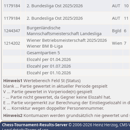
1179184
2. Bundesliga Ost 2025/2026
AUT
10
1179184
2. Bundesliga Ost 2025/2026
AUT
11
Burgenländische
1244347
Bgld
6
Mannschaftsmeisterschaft Landesliga
Wiener Betriebsmeisterschaft 2025/2026
1214202
Wien
7
Wiener BM B-Liga
Gesamtpartien 5
Elozahl per 01.04.2026
Elozahl per 01.07.2026
Elozahl per 01.10.2026
Hinweis1
Wertebereich Feld St (Status)
blank ... Partie gewertet in aktueller Periode gespielt
V ... Partie gewertet in Vorperiode(n) gespielt
- ... Partie nicht gewertet, da Gegner keine Elozahl hat.
E ... Partie vorgemerkt zur Berechnung der Einstiegselozahl in
K ... Korrektur wegen doppelter Personennummer.
Hinweis2
Kontumazen werden grundsätzlich nie gewertet und sin
Chess-Tournament-Results-Server
© 2006-2026 Heinz Herzog
, CMS-