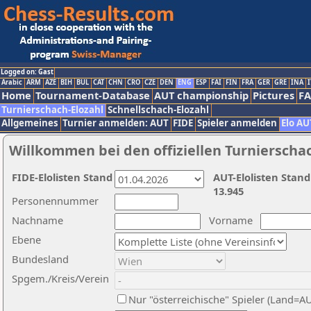
Logged on: Gast
Arabic
ARM
AZE
BIH
BUL
CAT
CHN
CRO
CZE
DEN
ENG
ESP
FAI
FIN
FRA
GER
GRE
INA
I
Home
Tournament-Database
AUT championship
Pictures
F
Turnierschach-Elozahl
Schnellschach-Elozahl
Allgemeines
Turnier anmelden: AUT
FIDE
Spieler anmelden
Elo AU
Willkommen bei den offiziellen Turnierscha
FIDE-Elolisten Stand
AUT-Elolisten Stand
13.945
Personennummer
Nachname
Vorname
Ebene
Bundesland
Spgem./Kreis/Verein
Nur "österreichische" Spieler (Land=A