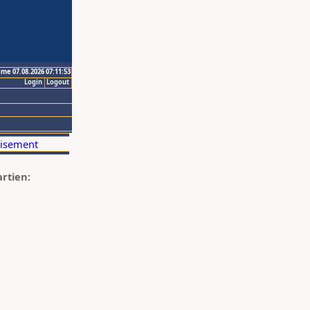
ime 07.08.2026 07:11:53
Login
Logout
artien: