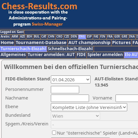
Logged on: Gast
Arabic
ARM
AZE
BIH
BUL
CAT
CHN
CRO
CZE
DEN
ENG
ESP
FAI
FIN
FRA
GER
GRE
INA
I
Home
Tournament-Database
AUT championship
Pictures
F
Turnierschach-Elozahl
Schnellschach-Elozahl
Allgemeines
Turnier anmelden: AUT
FIDE
Spieler anmelden
Elo AU
Willkommen bei den offiziellen Turnierscha
FIDE-Elolisten Stand
AUT-Elolisten Stand
13.945
Personennummer
Nachname
Vorname
Ebene
Bundesland
Spgem./Kreis/Verein
Nur "österreichische" Spieler (Land=A