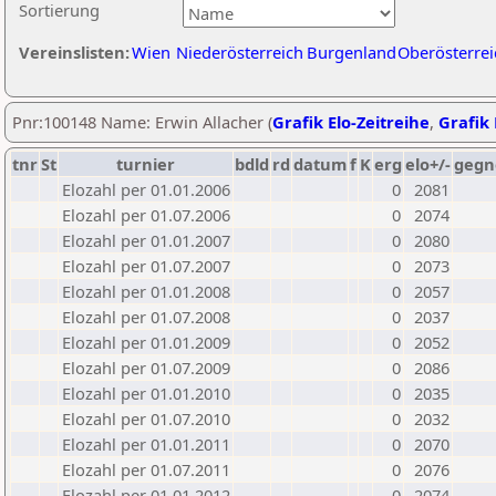
Sortierung
Vereinslisten:
Wien
Niederösterreich
Burgenland
Oberösterrei
Pnr:100148 Name: Erwin Allacher (
Grafik Elo-Zeitreihe
,
Grafik 
tnr
St
turnier
bdld
rd
datum
f
K
erg
elo+/-
gegn
Elozahl per 01.01.2006
0
2081
Elozahl per 01.07.2006
0
2074
Elozahl per 01.01.2007
0
2080
Elozahl per 01.07.2007
0
2073
Elozahl per 01.01.2008
0
2057
Elozahl per 01.07.2008
0
2037
Elozahl per 01.01.2009
0
2052
Elozahl per 01.07.2009
0
2086
Elozahl per 01.01.2010
0
2035
Elozahl per 01.07.2010
0
2032
Elozahl per 01.01.2011
0
2070
Elozahl per 01.07.2011
0
2076
Elozahl per 01.01.2012
0
2074