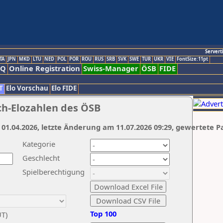
Servert
TA
JPN
MKD
LTU
NED
POL
POR
ROU
RUS
SRB
SVK
SWE
TUR
UKR
VIE
FontSize:11pt
AQ
Online Registration
Swiss-Manager
ÖSB
FIDE
T
Elo Vorschau
Elo FIDE
ch-Elozahlen des ÖSB
 01.04.2026, letzte Änderung am 11.07.2026 09:29, gewertete P
Kategorie
Geschlecht
Spielberechtigung
Top 100
UT)