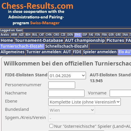
Logged on: Gast
Arabic
ARM
AZE
BIH
BUL
CAT
CHN
CRO
CZE
DEN
ENG
ESP
FAI
FIN
FRA
GER
GRE
INA
I
Home
Tournament-Database
AUT championship
Pictures
F
Turnierschach-Elozahl
Schnellschach-Elozahl
Allgemeines
Turnier anmelden: AUT
FIDE
Spieler anmelden
Elo AU
Willkommen bei den offiziellen Turnierscha
FIDE-Elolisten Stand
AUT-Elolisten Stand
13.945
Personennummer
Nachname
Vorname
Ebene
Bundesland
Spgem./Kreis/Verein
Nur "österreichische" Spieler (Land=A