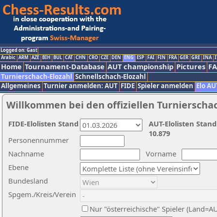
Logged on: Gast
Arabic
ARM
AZE
BIH
BUL
CAT
CHN
CRO
CZE
DEN
ENG
ESP
FAI
FIN
FRA
GER
GRE
INA
I
Home
Tournament-Database
AUT championship
Pictures
F
Turnierschach-Elozahl
Schnellschach-Elozahl
Allgemeines
Turnier anmelden: AUT
FIDE
Spieler anmelden
Elo AU
Willkommen bei den offiziellen Turnierscha
FIDE-Elolisten Stand
AUT-Elolisten Stand
10.879
Personennummer
Nachname
Vorname
Ebene
Bundesland
Spgem./Kreis/Verein
Nur "österreichische" Spieler (Land=A