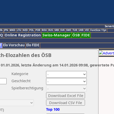
Servert
TA
JPN
MKD
LTU
NED
POL
POR
ROU
RUS
SRB
SVK
SWE
TUR
UKR
VIE
FontSize:11pt
AQ
Online Registration
Swiss-Manager
ÖSB
FIDE
T
Elo Vorschau
Elo FIDE
ch-Elozahlen des ÖSB
 01.01.2026, letzte Änderung am 14.01.2026 09:08, gewertete P
Kategorie
Geschlecht
Spielberechtigung
Top 100
UT)