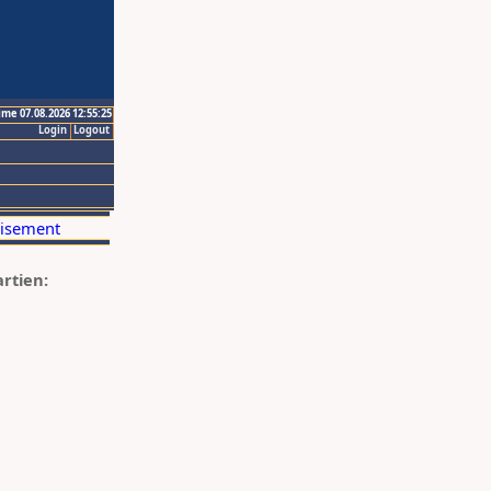
ime 07.08.2026 12:55:25
Login
Logout
artien: