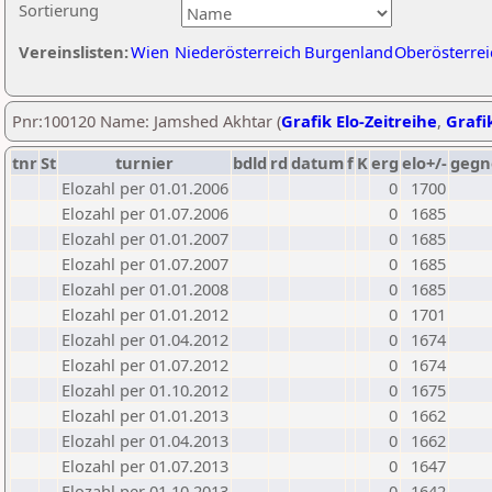
Sortierung
Vereinslisten:
Wien
Niederösterreich
Burgenland
Oberösterrei
Pnr:100120 Name: Jamshed Akhtar (
Grafik Elo-Zeitreihe
,
Grafik
tnr
St
turnier
bdld
rd
datum
f
K
erg
elo+/-
gegn
Elozahl per 01.01.2006
0
1700
Elozahl per 01.07.2006
0
1685
Elozahl per 01.01.2007
0
1685
Elozahl per 01.07.2007
0
1685
Elozahl per 01.01.2008
0
1685
Elozahl per 01.01.2012
0
1701
Elozahl per 01.04.2012
0
1674
Elozahl per 01.07.2012
0
1674
Elozahl per 01.10.2012
0
1675
Elozahl per 01.01.2013
0
1662
Elozahl per 01.04.2013
0
1662
Elozahl per 01.07.2013
0
1647
Elozahl per 01.10.2013
0
1642