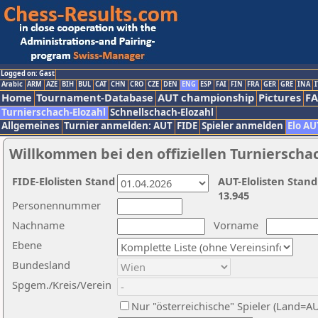
Logged on: Gast
Arabic
ARM
AZE
BIH
BUL
CAT
CHN
CRO
CZE
DEN
ENG
ESP
FAI
FIN
FRA
GER
GRE
INA
I
Home
Tournament-Database
AUT championship
Pictures
F
Turnierschach-Elozahl
Schnellschach-Elozahl
Allgemeines
Turnier anmelden: AUT
FIDE
Spieler anmelden
Elo AU
Willkommen bei den offiziellen Turnierscha
FIDE-Elolisten Stand
AUT-Elolisten Stand
13.945
Personennummer
Nachname
Vorname
Ebene
Bundesland
Spgem./Kreis/Verein
Nur "österreichische" Spieler (Land=A