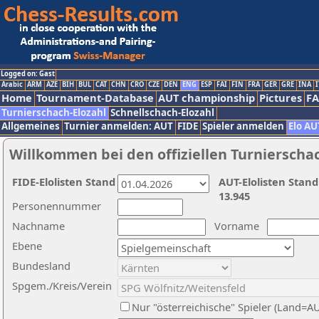
Logged on: Gast
Arabic
ARM
AZE
BIH
BUL
CAT
CHN
CRO
CZE
DEN
ENG
ESP
FAI
FIN
FRA
GER
GRE
INA
I
Home
Tournament-Database
AUT championship
Pictures
F
Turnierschach-Elozahl
Schnellschach-Elozahl
Allgemeines
Turnier anmelden: AUT
FIDE
Spieler anmelden
Elo AU
Willkommen bei den offiziellen Turnierscha
FIDE-Elolisten Stand
AUT-Elolisten Stand
13.945
Personennummer
Nachname
Vorname
Ebene
Bundesland
Spgem./Kreis/Verein
Nur "österreichische" Spieler (Land=A