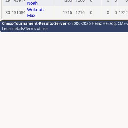
29
143917
1200
1200
0
0
0
0
Noah
Wukoutz
30
131084
1716
1716
0
0
0
1722
Max
Chess-Tournament-Results-Server
© 2006-2026 Heinz Herzog
, CMS-
Legal details/Terms of use