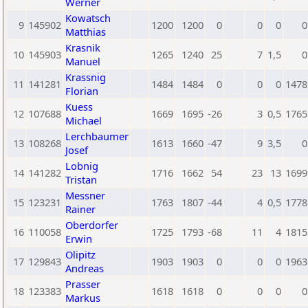
Werner
Kowatsch
9
145902
1200
1200
0
0
0
0
Matthias
Krasnik
10
145903
1265
1240
25
7
1,5
0
Manuel
Krassnig
11
141281
1484
1484
0
0
0
1478
Florian
Kuess
12
107688
1669
1695
-26
3
0,5
1765
Michael
Lerchbaumer
13
108268
1613
1660
-47
9
3,5
0
Josef
Lobnig
14
141282
1716
1662
54
23
13
1699
Tristan
Messner
15
123231
1763
1807
-44
4
0,5
1778
Rainer
Oberdorfer
16
110058
1725
1793
-68
11
4
1815
Erwin
Olipitz
17
129843
1903
1903
0
0
0
1963
Andreas
Prasser
18
123383
1618
1618
0
0
0
0
Markus