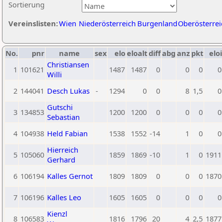
Sortierung
Vereinslisten:
Wien
Niederösterreich
Burgenland
Oberösterrei
No.
pnr
name
sex
elo
eloalt
diff
abg
anz
pkt
eloi
Christiansen
1
101621
1487
1487
0
0
0
0
Willi
2
144041
Desch Lukas
-
1294
0
0
8
1,5
0
Gutschi
3
134853
1200
1200
0
0
0
0
Sebastian
4
104938
Held Fabian
1538
1552
-14
1
0
0
Hierreich
5
105060
1859
1869
-10
1
0
1911
Gerhard
6
106194
Kalles Gernot
1809
1809
0
0
0
1870
7
106196
Kalles Leo
1605
1605
0
0
0
0
Kienzl
8
106583
1816
1796
20
4
2,5
1877