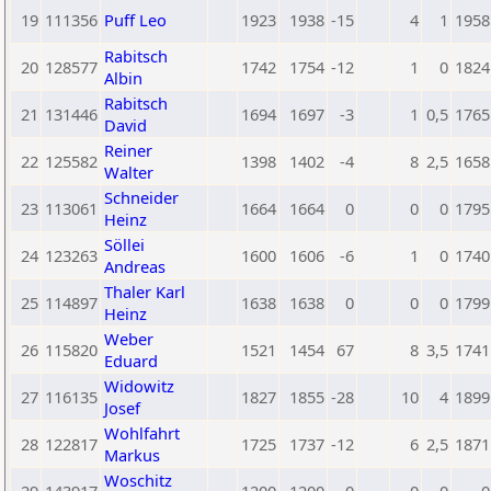
19
111356
Puff Leo
1923
1938
-15
4
1
1958
Rabitsch
20
128577
1742
1754
-12
1
0
1824
Albin
Rabitsch
21
131446
1694
1697
-3
1
0,5
1765
David
Reiner
22
125582
1398
1402
-4
8
2,5
1658
Walter
Schneider
23
113061
1664
1664
0
0
0
1795
Heinz
Söllei
24
123263
1600
1606
-6
1
0
1740
Andreas
Thaler Karl
25
114897
1638
1638
0
0
0
1799
Heinz
Weber
26
115820
1521
1454
67
8
3,5
1741
Eduard
Widowitz
27
116135
1827
1855
-28
10
4
1899
Josef
Wohlfahrt
28
122817
1725
1737
-12
6
2,5
1871
Markus
Woschitz