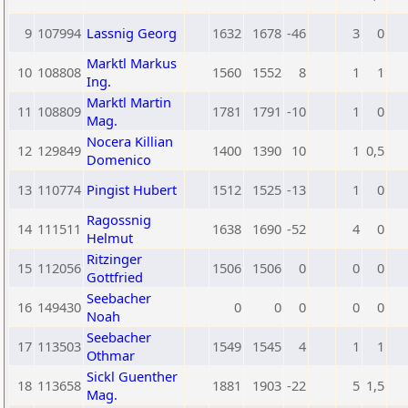
9
107994
Lassnig Georg
1632
1678
-46
3
0
Marktl Markus
10
108808
1560
1552
8
1
1
Ing.
Marktl Martin
11
108809
1781
1791
-10
1
0
Mag.
Nocera Killian
12
129849
1400
1390
10
1
0,5
Domenico
13
110774
Pingist Hubert
1512
1525
-13
1
0
Ragossnig
14
111511
1638
1690
-52
4
0
Helmut
Ritzinger
15
112056
1506
1506
0
0
0
Gottfried
Seebacher
16
149430
0
0
0
0
0
Noah
Seebacher
17
113503
1549
1545
4
1
1
Othmar
Sickl Guenther
18
113658
1881
1903
-22
5
1,5
Mag.