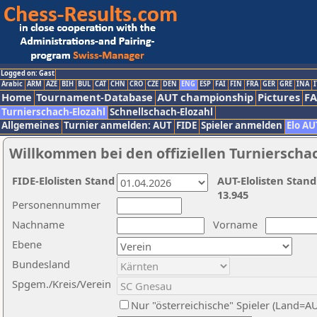
Logged on: Gast
Arabic
ARM
AZE
BIH
BUL
CAT
CHN
CRO
CZE
DEN
ENG
ESP
FAI
FIN
FRA
GER
GRE
INA
I
Home
Tournament-Database
AUT championship
Pictures
F
Turnierschach-Elozahl
Schnellschach-Elozahl
Allgemeines
Turnier anmelden: AUT
FIDE
Spieler anmelden
Elo AU
Willkommen bei den offiziellen Turnierscha
FIDE-Elolisten Stand
AUT-Elolisten Stand
13.945
Personennummer
Nachname
Vorname
Ebene
Bundesland
Spgem./Kreis/Verein
Nur "österreichische" Spieler (Land=A