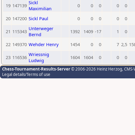
Sickl
19
147139
0
0
0
0
0
Maximilian
20
147200
Sickl Paul
0
0
0
0
0
Unterweger
21
115343
1392
1409
-17
1
0
Bernd
22
149370
Wehder Henry
1454
0
0
7
2,5
15
Wriessnig
23
116536
1604
1604
0
0
0
Ludwig
Chess-Tournament-Results-Server
© 2006-2026 Heinz Herzog
, CMS-
Legal details/Terms of use