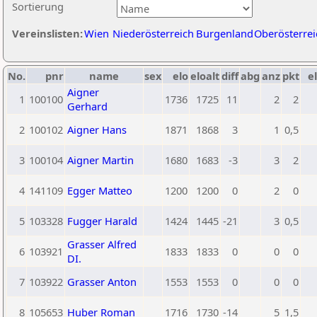
Sortierung
Vereinslisten:
Wien
Niederösterreich
Burgenland
Oberösterrei
No.
pnr
name
sex
elo
eloalt
diff
abg
anz
pkt
el
Aigner
1
100100
1736
1725
11
2
2
Gerhard
2
100102
Aigner Hans
1871
1868
3
1
0,5
3
100104
Aigner Martin
1680
1683
-3
3
2
4
141109
Egger Matteo
1200
1200
0
2
0
5
103328
Fugger Harald
1424
1445
-21
3
0,5
Grasser Alfred
6
103921
1833
1833
0
0
0
DI.
7
103922
Grasser Anton
1553
1553
0
0
0
8
105653
Huber Roman
1716
1730
-14
5
1,5